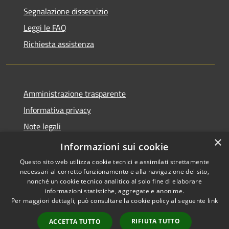
Segnalazione disservizio
Leggi le FAQ
Richiesta assistenza
Amministrazione trasparente
Informativa privacy
Note legali
×
Dichiarazione di accessibilità
Informazioni sui cookie
Questo sito web utilizza cookie tecnici e assimilati strettamente
necessari al corretto funzionamento e alla navigazione del sito,
nonché un cookie tecnico analitico al solo fine di elaborare
informazioni statistiche, aggregate e anonime.
RSS
Copyright © 2026 • Comune di
Per maggiori dettagli, può consultare la cookie policy al seguente
link
Accessibilità
Marliana • Powered by
Privacy
Municipium
Accesso
•
RIFIUTA TUTTO
ACCETTA TUTTO