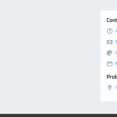
Cont
Prob