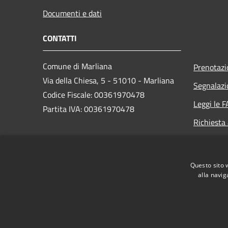
Documenti e dati
CONTATTI
Comune di Marliana
Prenotaz
Via della Chiesa, 5 - 51010 - Marliana
Segnalazi
Codice Fiscale: 00361970478
Leggi le 
Partita IVA: 00361970478
Richiesta
PEC:
comune.marliana@postacert.toscana.it
Questo sito 
Centralino Unico: +39 0572.69851
alla navig