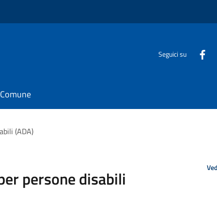
Seguici su
il Comune
bili (ADA)
Ved
er persone disabili