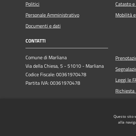
Politici
Catasto e
Personale Amministrativo
Mobilità e
Documenti e dati
CONTATTI
Comune di Marliana
Prenotaz
Via della Chiesa, 5 - 51010 - Marliana
Segnalazi
Codice Fiscale: 00361970478
Leggi le 
Partita IVA: 00361970478
Richiesta
PEC:
comune.marliana@postacert.toscana.it
Questo sito 
Centralino Unico: +39 0572.69851
alla navig