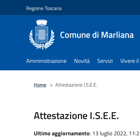
Salta al contenuto principale
Regione Toscana
Comune di Marliana
Amministrazione
Novità
Servizi
Vivere 
Home
>
Attestazione I.S.E.E.
Attestazione I.S.E.E.
Ultimo aggiornamento
: 13 luglio 2022, 11: