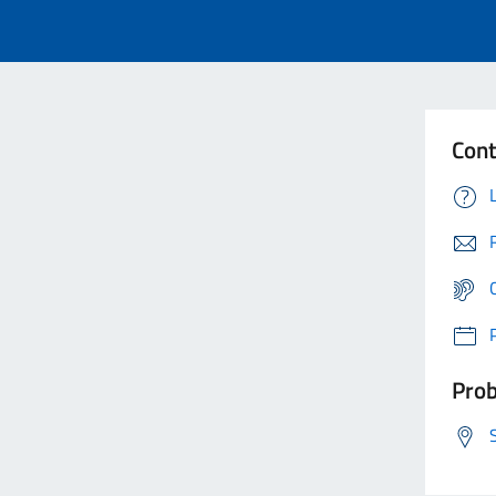
Cont
Prob