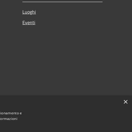
Luoghi
Eventi
×
nzionamento e
nformazioni