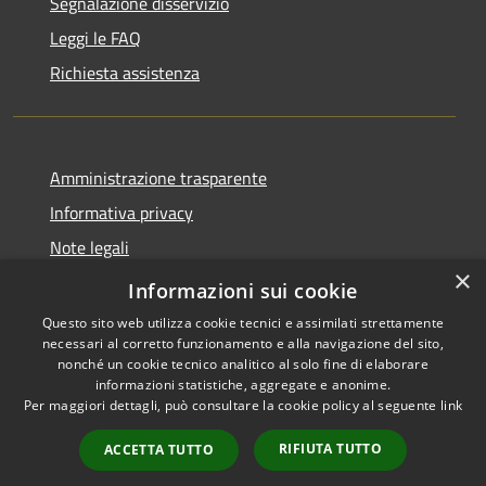
Segnalazione disservizio
Leggi le FAQ
Richiesta assistenza
Amministrazione trasparente
Informativa privacy
Note legali
×
Dichiarazione di accessibilità
Informazioni sui cookie
Questo sito web utilizza cookie tecnici e assimilati strettamente
necessari al corretto funzionamento e alla navigazione del sito,
nonché un cookie tecnico analitico al solo fine di elaborare
informazioni statistiche, aggregate e anonime.
RSS
Copyright © 2026 • Comune di
Per maggiori dettagli, può consultare la cookie policy al seguente
link
Accessibilità
Marliana • Powered by
Privacy
Municipium
Accesso
•
RIFIUTA TUTTO
ACCETTA TUTTO
Cookie
redazione