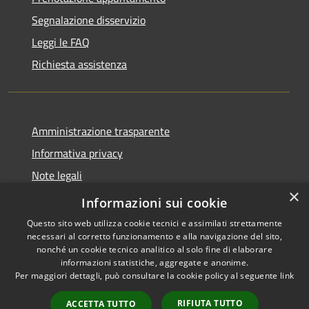
Segnalazione disservizio
Leggi le FAQ
Richiesta assistenza
Amministrazione trasparente
Informativa privacy
Note legali
×
Dichiarazione di accessibilità
Informazioni sui cookie
Questo sito web utilizza cookie tecnici e assimilati strettamente
necessari al corretto funzionamento e alla navigazione del sito,
nonché un cookie tecnico analitico al solo fine di elaborare
informazioni statistiche, aggregate e anonime.
RSS
Copyright © 2026 • Comune di
Per maggiori dettagli, può consultare la cookie policy al seguente
link
Accessibilità
Marliana • Powered by
Privacy
Municipium
Accesso
•
RIFIUTA TUTTO
ACCETTA TUTTO