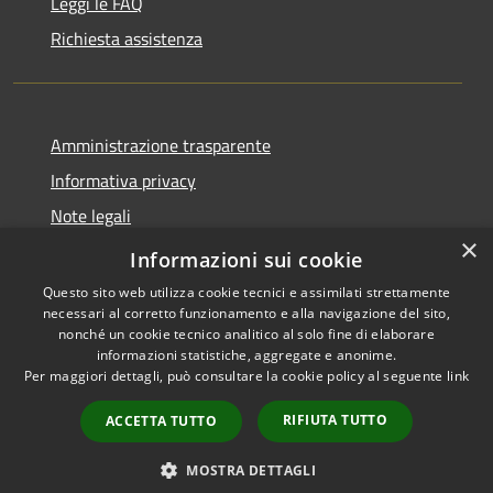
Leggi le FAQ
Richiesta assistenza
Amministrazione trasparente
Informativa privacy
Note legali
×
Dichiarazione di accessibilità
Informazioni sui cookie
Questo sito web utilizza cookie tecnici e assimilati strettamente
necessari al corretto funzionamento e alla navigazione del sito,
nonché un cookie tecnico analitico al solo fine di elaborare
informazioni statistiche, aggregate e anonime.
RSS
Copyright © 2026 • Comune di
Per maggiori dettagli, può consultare la cookie policy al seguente
link
Accessibilità
Marliana • Powered by
Privacy
Municipium
Accesso
•
RIFIUTA TUTTO
ACCETTA TUTTO
Cookie
redazione
Mappa del sito
MOSTRA DETTAGLI