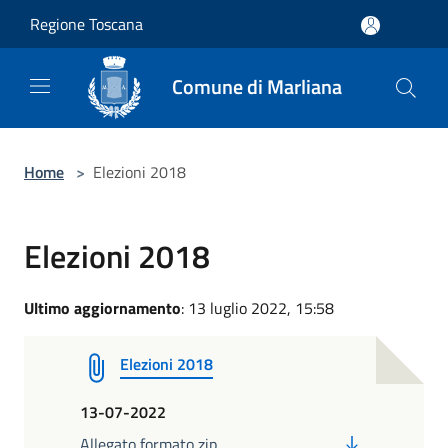
Salta al contenuto principale
Regione Toscana
Comune di Marliana
Home
>
Elezioni 2018
Elezioni 2018
Ultimo aggiornamento
: 13 luglio 2022, 15:58
Elezioni 2018
13-07-2022
PDF
Allegato formato zip