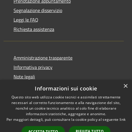
Prenotazione appuntamento
Segnalazione disservizio
Leggi le FAQ
Richiesta assistenza
Amministrazione trasparente
Informativa privacy
Note legali
×
Dichiarazione di accessibilità
Informazioni sui cookie
Questo sito web utilizza cookie tecnici e assimilati strettamente
necessari al corretto funzionamento e alla navigazione del sito,
nonché un cookie tecnico analitico al solo fine di elaborare
informazioni statistiche, aggregate e anonime.
RSS
Copyright © 2026 • Comune di
Per maggiori dettagli, può consultare la cookie policy al seguente
link
Accessibilità
Marliana • Powered by
Privacy
Municipium
Accesso
•
RIFIUTA TUTTO
ACCETTA TUTTO