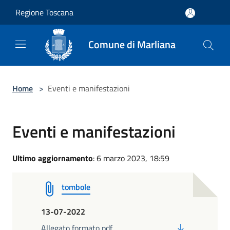
Salta al contenuto principale
Regione Toscana
Comune di Marliana
Home
>
Eventi e manifestazioni
Eventi e manifestazioni
Ultimo aggiornamento
: 6 marzo 2023, 18:59
tombole
13-07-2022
PDF
Allegato formato pdf