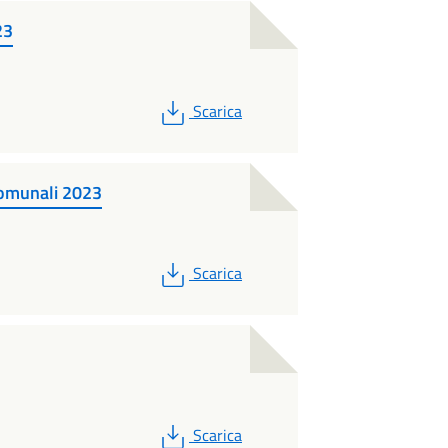
23
PDF
Scarica
comunali 2023
PDF
Scarica
PDF
Scarica