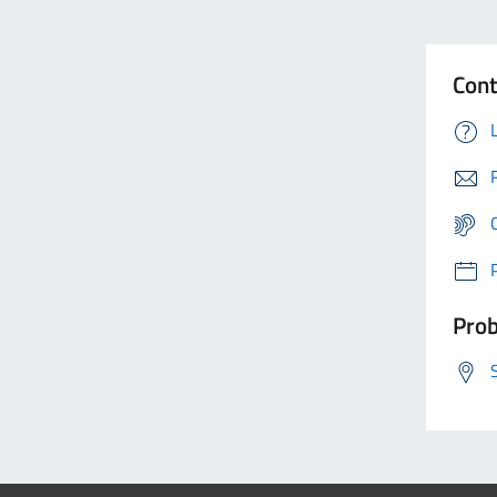
Cont
Prob