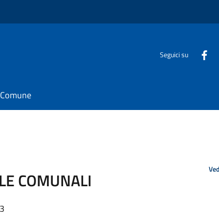
Seguici su
il Comune
Ved
ALE COMUNALI
03