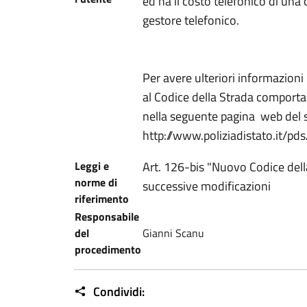
ed ha il costo telefonico di una
gestore telefonico.
Per avere ulteriori informazioni
al Codice della Strada comporta
nella seguente pagina web del si
http://www.poliziadistato.it/p
Leggi e
Art. 126-bis "Nuovo Codice della
norme di
successive modificazioni
riferimento
Responsabile
del
Gianni Scanu
procedimento
Condividi: