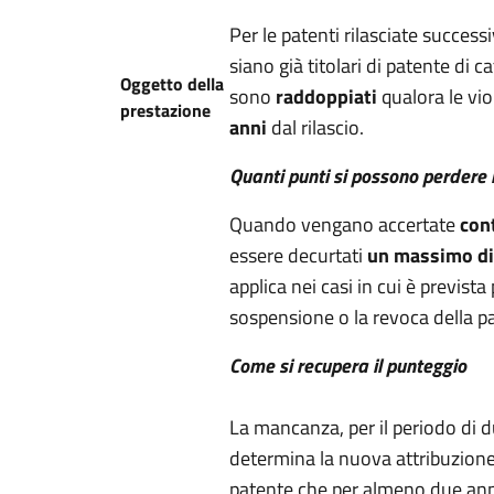
Per le patenti rilasciate succe
siano già titolari di patente di c
Oggetto della
sono
raddoppiati
qualora le vi
prestazione
anni
dal rilascio.
Quanti punti si possono perdere 
Quando vengano accertate
con
essere decurtati
un massimo di
applica nei casi in cui è previs
sospensione o la revoca della p
Come si recupera il punteggio
La mancanza, per il periodo di d
determina la nuova attribuzione d
patente che per almeno due ann