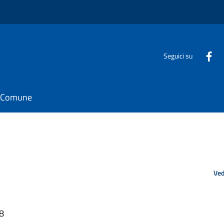
Seguici su
il Comune
Ved
48