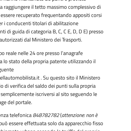
 a raggiungere il tetto massimo complessivo di
ò essere recuperato frequentando appositi corsi
er i conducenti titolari di abilitazione
nti di guida di categoria B, C, C E, D, D E) presso
 autorizzati dal Ministero dei Trasporti.
mpo reale nelle 24 ore presso l’anagrafe
da lo stato della propria patente utilizzando il
eguente
ellautomobilista.it . Su questo sito il Ministero
io di verifica del saldo dei punti sulla propria
 semplicemente iscriversi al sito seguendo le
age del portale.
tenza telefonica
848782782
(
attenzione: non è
 può essere effettuata solo da apparecchio fisso