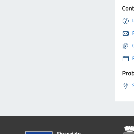
Cont
Prob