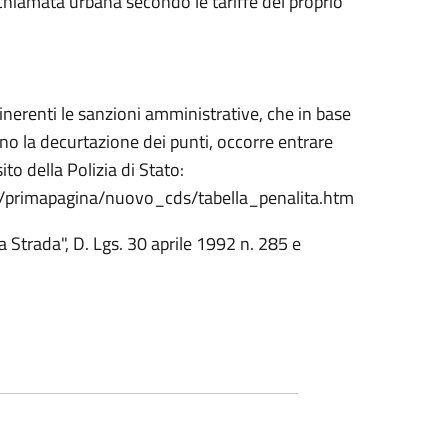
 chiamata urbana secondo le tariffe del proprio
 inerenti le sanzioni amministrative, che in base
no la decurtazione dei punti, occorre entrare
to della Polizia di Stato:
ds/primapagina/nuovo_cds/tabella_penalita.htm
 Strada", D. Lgs. 30 aprile 1992 n. 285 e