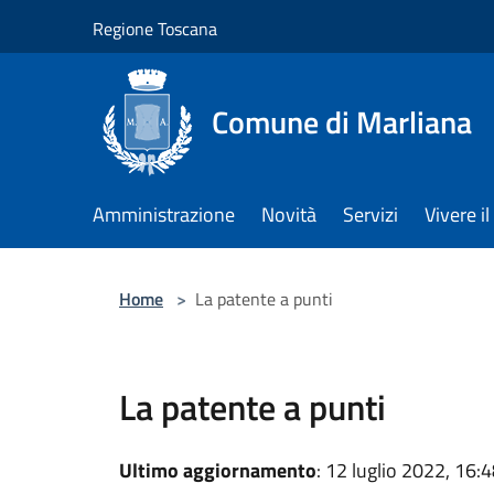
Salta al contenuto principale
Regione Toscana
Comune di Marliana
Amministrazione
Novità
Servizi
Vivere 
Home
>
La patente a punti
La patente a punti
Ultimo aggiornamento
: 12 luglio 2022, 16: