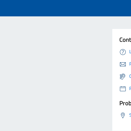
Cont
Prob