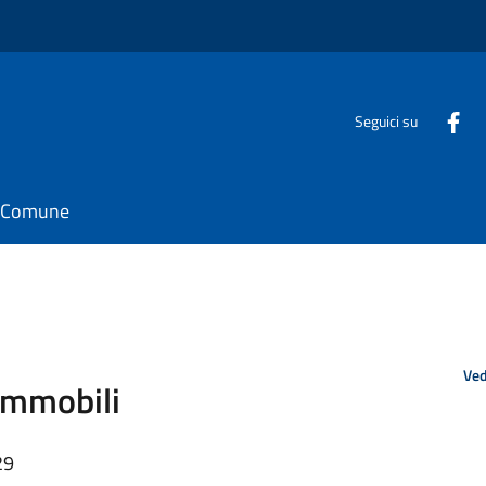
Seguici su
il Comune
Ved
immobili
29