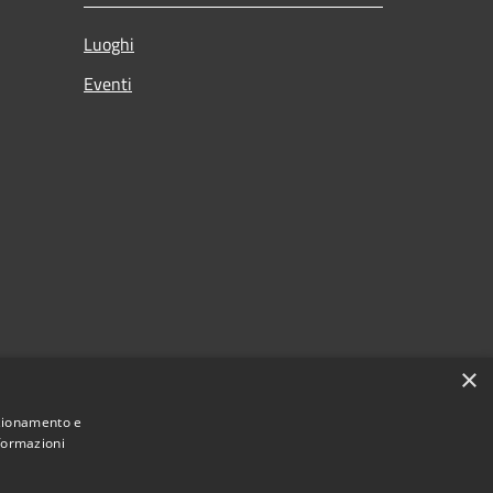
Luoghi
Eventi
×
nzionamento e
nformazioni