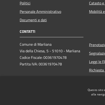
Politici
Catasto e
Personale Amministrativo
Mobilità e
Documenti e dati
CONTATTI
Comune di Marliana
Prenotaz
Via della Chiesa, 5 - 51010 - Marliana
Segnalazi
Codice Fiscale: 00361970478
Leggi le 
Partita IVA: 00361970478
Richiesta
PEC:
comune.marliana@postacert.toscana.it
Questo sito 
Centralino Unico: +39 0572.69851
alla navig