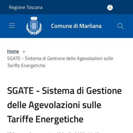
Salta al contenuto principale
Regione Toscana
Comune di Marliana
Home
>
SGATE - Sistema di Gestione delle Agevolazioni sulle
Tariffe Energetiche
SGATE - Sistema di Gestione
delle Agevolazioni sulle
Tariffe Energetiche