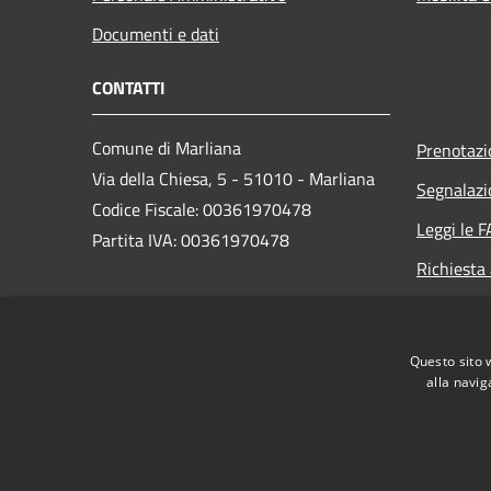
Documenti e dati
CONTATTI
Comune di Marliana
Prenotaz
Via della Chiesa, 5 - 51010 - Marliana
Segnalazi
Codice Fiscale: 00361970478
Leggi le 
Partita IVA: 00361970478
Richiesta
PEC:
comune.marliana@postacert.toscana.it
Questo sito 
Centralino Unico: +39 0572.69851
alla navig