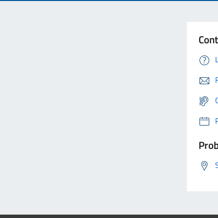
Cont
Prob