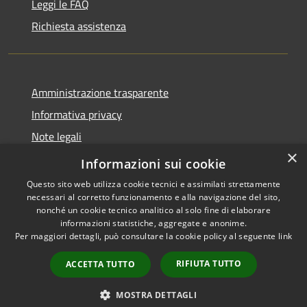
Leggi le FAQ
Richiesta assistenza
Amministrazione trasparente
Informativa privacy
Note legali
×
Dichiarazione di accessibilità
Informazioni sui cookie
Questo sito web utilizza cookie tecnici e assimilati strettamente
necessari al corretto funzionamento e alla navigazione del sito,
nonché un cookie tecnico analitico al solo fine di elaborare
informazioni statistiche, aggregate e anonime.
RSS
Copyright © 2026 • Comune di
Per maggiori dettagli, può consultare la cookie policy al seguente
link
Accessibilità
Marliana • Powered by
Privacy
Municipium
Accesso
•
RIFIUTA TUTTO
ACCETTA TUTTO
Cookie
redazione
Mappa del sito
MOSTRA DETTAGLI