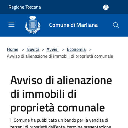
Salta al contenuto principale
Regione Toscana
Comune di Marliana
Home
>
Novità
>
Avvisi
>
Economia
>
Avviso di alienazione di immobili di proprietà comunale
Avviso di alienazione
di immobili di
proprietà comunale
Il Comune ha pubblicato un bando per la vendita di
terreni di proprietà dell'ente, termine presentazione