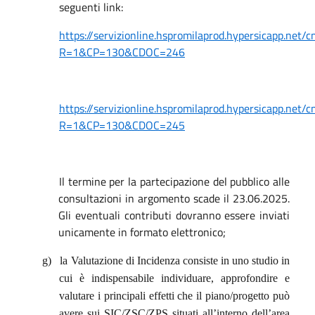
seguenti link:
https://servizionline.hspromilaprod.hypersicapp.net
R=1&CP=130&CDOC=246
https://servizionline.hspromilaprod.hypersicapp.net
R=1&CP=130&CDOC=245
Il termine per la partecipazione del pubblico alle
consultazioni in argomento scade il 23.06.2025.
Gli eventuali contributi dovranno essere inviati
unicamente in formato elettronico;
g)
la Valutazione di Incidenza consiste in uno studio in
cui è indispensabile individuare, approfondire e
valutare i principali effetti che il piano/progetto può
avere sui SIC/ZSC/ZPS situati all’interno dell’area