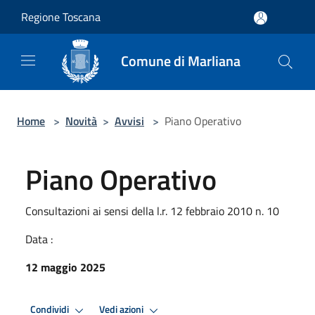
Salta al contenuto principale
Regione Toscana
Comune di Marliana
Home
>
Novità
>
Avvisi
>
Piano Operativo
Piano Operativo
Consultazioni ai sensi della l.r. 12 febbraio 2010 n. 10
Data :
12 maggio 2025
Condividi
Vedi azioni