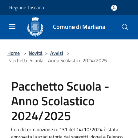
Salta al contenuto principale
Regione Toscana
Comune di Marliana
Home
>
Novità
>
Avvisi
>
Pacchetto Scuola - Anno Scolastico 2024/2025
Pacchetto Scuola -
Anno Scolastico
2024/2025
Con determinazione n. 131 del 14/10/2024 è stata
approvata la graduatoria dei soggetti idonei e l’elenco