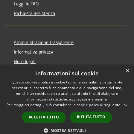
Leggi le FAQ
Richiesta assistenza
Amministrazione trasparente
Informativa privacy
Note legali
×
Dichiarazione di accessibilità
Informazioni sui cookie
Questo sito web utilizza cookie tecnici e assimilati strettamente
necessari al corretto funzionamento e alla navigazione del sito,
nonché un cookie tecnico analitico al solo fine di elaborare
informazioni statistiche, aggregate e anonime.
RSS
Copyright © 2026 • Comune di
Per maggiori dettagli, può consultare la cookie policy al seguente
link
Accessibilità
Marliana • Powered by
Privacy
Municipium
Accesso
•
RIFIUTA TUTTO
ACCETTA TUTTO
Cookie
redazione
Mappa del sito
MOSTRA DETTAGLI