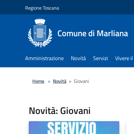
Salta al contenuto principale
Regione Toscana
Comune di Marliana
Amministrazione
Novità
Servizi
Vivere 
Home
>
Novità
>
Giovani
Novità: Giovani