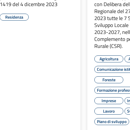
1419 del 4 dicembre 2023
con Delibera del
Regionale del 
Residenza
2023 tutte le 7 S
Sviluppo Locale 
2023-2027, nell
Complemento pe
Rurale (CSR).
Agricoltura
Comunicazione isti
Foreste
Formazione profes
Imprese
I
Lavoro
S
Piano di sviluppo