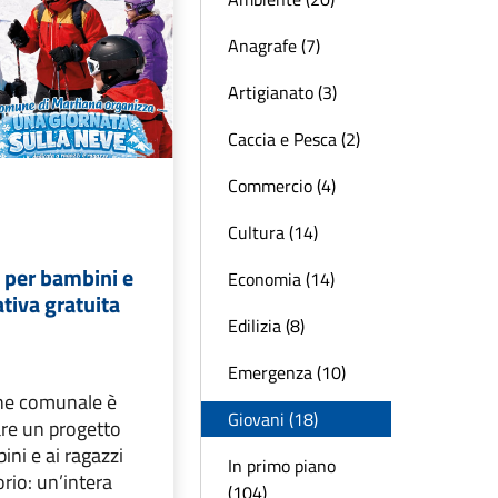
Anagrafe (7)
Artigianato (3)
Caccia e Pesca (2)
Commercio (4)
Cultura (14)
i per bambini e
Economia (14)
ativa gratuita
Edilizia (8)
Emergenza (10)
ne comunale è
Giovani (18)
are un progetto
ini e ai ragazzi
In primo piano
orio: un’intera
(104)