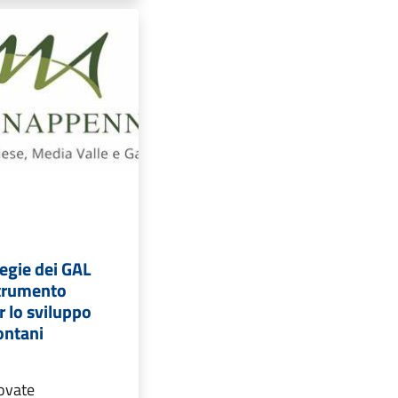
egie dei GAL
strumento
r lo sviluppo
montani
ovate