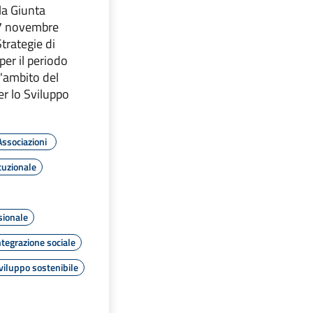
la Giunta
27 novembre
trategie di
per il periodo
'ambito del
r lo Sviluppo
Associazioni
tuzionale
sionale
ntegrazione sociale
viluppo sostenibile