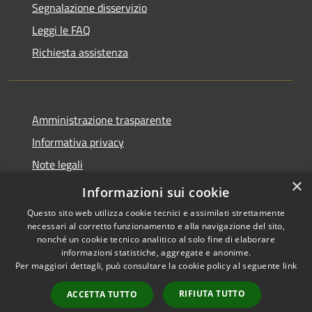
Segnalazione disservizio
Leggi le FAQ
Richiesta assistenza
Amministrazione trasparente
Informativa privacy
Note legali
×
Dichiarazione di accessibilità
Informazioni sui cookie
Questo sito web utilizza cookie tecnici e assimilati strettamente
necessari al corretto funzionamento e alla navigazione del sito,
nonché un cookie tecnico analitico al solo fine di elaborare
informazioni statistiche, aggregate e anonime.
RSS
Copyright © 2026 • Comune di
Per maggiori dettagli, può consultare la cookie policy al seguente
link
Accessibilità
Marliana • Powered by
Privacy
Municipium
Accesso
•
RIFIUTA TUTTO
ACCETTA TUTTO
Cookie
redazione