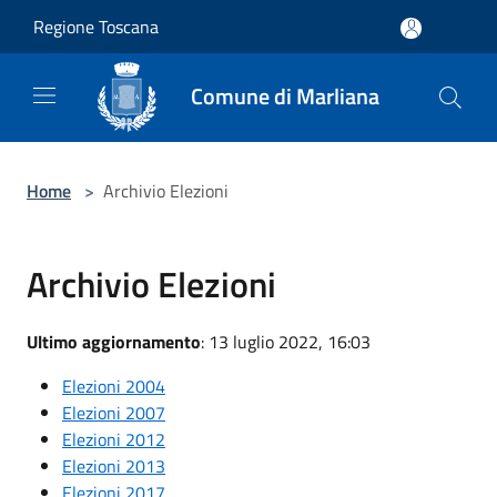
Salta al contenuto principale
Regione Toscana
Comune di Marliana
Home
>
Archivio Elezioni
Archivio Elezioni
Ultimo aggiornamento
: 13 luglio 2022, 16:03
Elezioni 2004
Elezioni 2007
Elezioni 2012
Elezioni 2013
Elezioni 2017