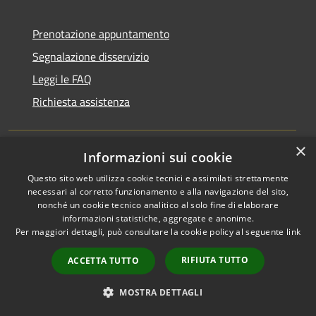
Prenotazione appuntamento
Segnalazione disservizio
Leggi le FAQ
Richiesta assistenza
×
Informazioni sui cookie
Amministrazione trasparente
Questo sito web utilizza cookie tecnici e assimilati strettamente
Informativa privacy
necessari al corretto funzionamento e alla navigazione del sito,
nonché un cookie tecnico analitico al solo fine di elaborare
Note legali
informazioni statistiche, aggregate e anonime.
Per maggiori dettagli, può consultare la cookie policy al seguente
link
Dichiarazione di accessibilità
RIFIUTA TUTTO
ACCETTA TUTTO
MOSTRA DETTAGLI
RSS
Copyright © 2026 • Comune di